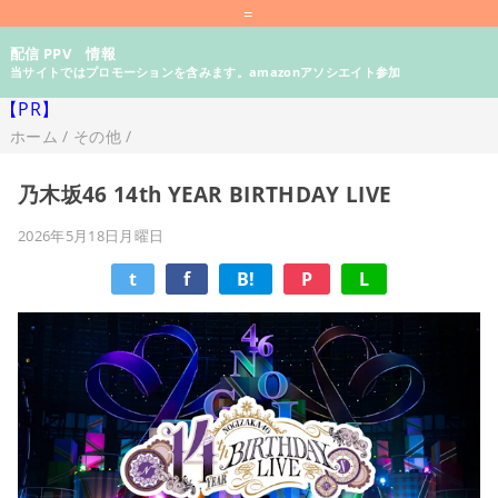
=
配信 PPV 情報
当サイトではプロモーションを含みます。amazonアソシエイト参加
【PR】
ホーム
/
その他
/
乃⽊坂46 14th YEAR BIRTHDAY LIVE
2026年5月18日月曜日
t
f
B!
P
L