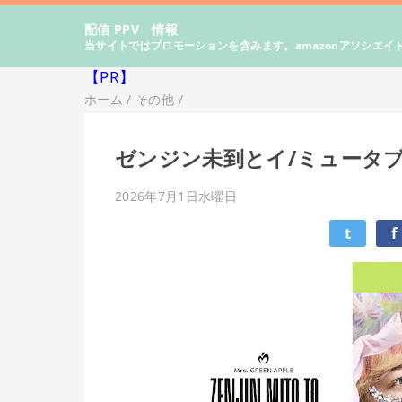
配信 PPV 情報
当サイトではプロモーションを含みます。amazonアソシエイ
【PR】
ホーム
/
その他
/
ゼンジン未到とイ/ミュータ
2026年7月1日水曜日
t
f