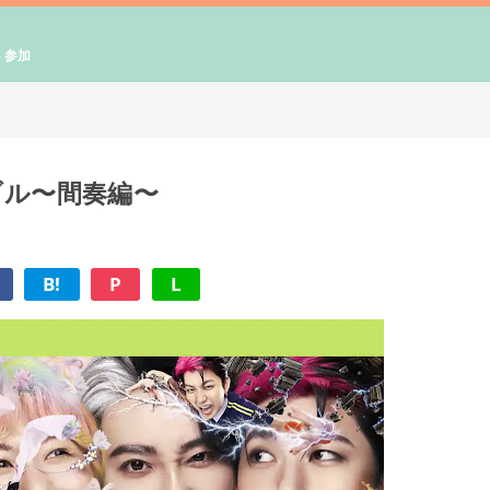
ト参加
ブル〜間奏編〜
B!
P
L