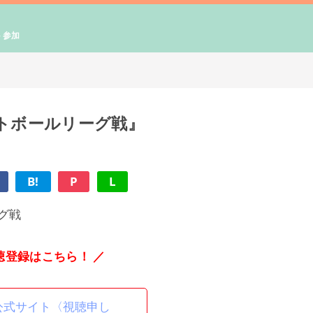
ト参加
ットボールリーグ戦』
B!
P
L
グ戦
聴登録はこちら！ ／
ts公式サイト〈視聴申し