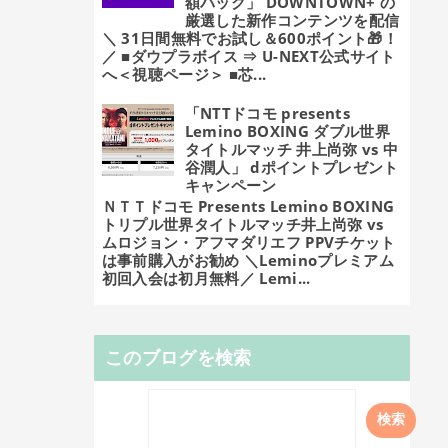
額パック」 DOWNTOWN+ の
厳選した新作コンテンツを配信
＼ 31日間無料でお試し＆600ポイント🎁！
／ ■ダウプラボイス ⇒ U-NEXT公式サイト
へ＜視聴ページ＞ ■芯...
「NTTドコモ presents
Lemino BOXING ダブル世界
タイトルマッチ 井上尚弥 vs 中
谷潤人」 dポイントプレゼント
キャンペーン
ＮＴＴドコモ Presents Lemino BOXING
トリプル世界タイトルマッチ井上尚弥 vs
ムロジョン・アフマダリエフ PPVチケット
は事前購入がお勧め ＼Leminoプレミアム
初回入会は初月無料／ Lemi...
このブログを検索