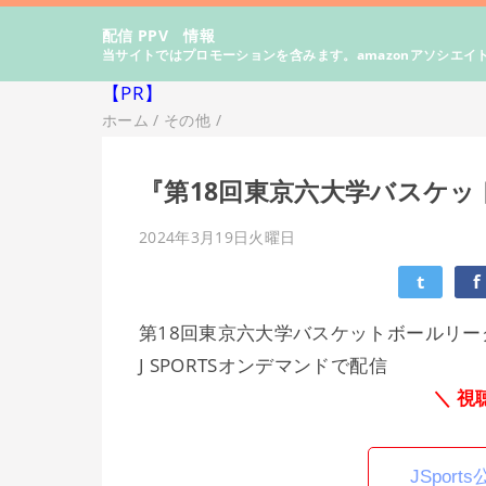
配信 PPV 情報
当サイトではプロモーションを含みます。amazonアソシエイ
【PR】
ホーム
/
その他
/
『第18回東京六大学バスケ
2024年3月19日火曜日
t
f
第18回東京六大学バスケットボールリー
J SPORTSオンデマンドで配信
＼ 視
JSpor