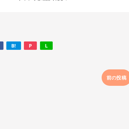
B!
P
L
前の投稿