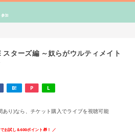
ト参加
 LIVE スターズ編 ～奴らがウルティメイト
場
B!
P
L
料期間あり)なら、チケット購入でライブを視聴可能
料でお試し＆600ポイント🎁！ ／