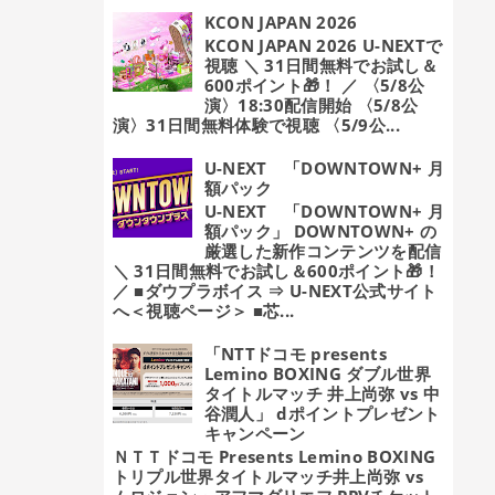
KCON JAPAN 2026
KCON JAPAN 2026 U-NEXTで
視聴 ＼ 31日間無料でお試し＆
600ポイント🎁！ ／ 〈5/8公
演〉18:30配信開始 〈5/8公
演〉31日間無料体験で視聴 〈5/9公...
U-NEXT 「DOWNTOWN+ 月
額パック
U-NEXT 「DOWNTOWN+ 月
額パック」 DOWNTOWN+ の
厳選した新作コンテンツを配信
＼ 31日間無料でお試し＆600ポイント🎁！
／ ■ダウプラボイス ⇒ U-NEXT公式サイト
へ＜視聴ページ＞ ■芯...
「NTTドコモ presents
Lemino BOXING ダブル世界
タイトルマッチ 井上尚弥 vs 中
谷潤人」 dポイントプレゼント
キャンペーン
ＮＴＴドコモ Presents Lemino BOXING
トリプル世界タイトルマッチ井上尚弥 vs