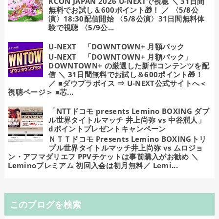
KCON JAPAN 2026 U-NEXTで視聴 ＼ 31日間
無料でお試し＆600ポイント🎁！ ／ 〈5/8公
演〉18:30配信開始 〈5/8公演〉31日間無料体
験で視聴 〈5/9公...
U-NEXT 「DOWNTOWN+ 月額パック
U-NEXT 「DOWNTOWN+ 月額パック」
DOWNTOWN+ の厳選した新作コンテンツを配
信 ＼ 31日間無料でお試し＆600ポイント🎁！
／ ■ダウプラボイス ⇒ U-NEXT公式サイトへ＜
視聴ページ＞ ■芯...
「NTTドコモ presents Lemino BOXING ダブ
ル世界タイトルマッチ 井上尚弥 vs 中谷潤人」
dポイントプレゼントキャンペーン
ＮＴＴドコモ Presents Lemino BOXINGトリ
プル世界タイトルマッチ井上尚弥 vs ムロジョ
ン・アフマダリエフ PPVチケットは事前購入がお勧め ＼
Leminoプレミアム 初回入会は初月無料／ Lemi...
このブログを検索