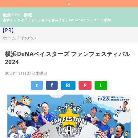
=
配信 PPV 情報
当サイトではプロモーションを含みます。amazonアソシエイト参加
【PR】
ホーム
/
その他
/
横浜DeNAベイスターズ ファンフェスティバル
2024
2024年11月21日木曜日
t
f
B!
P
L