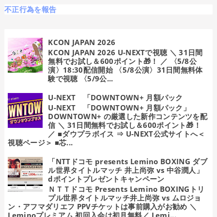
不正行為を報告
KCON JAPAN 2026
KCON JAPAN 2026 U-NEXTで視聴 ＼ 31日間
無料でお試し＆600ポイント🎁！ ／ 〈5/8公
演〉18:30配信開始 〈5/8公演〉31日間無料体
験で視聴 〈5/9公...
U-NEXT 「DOWNTOWN+ 月額パック
U-NEXT 「DOWNTOWN+ 月額パック」
DOWNTOWN+ の厳選した新作コンテンツを配
信 ＼ 31日間無料でお試し＆600ポイント🎁！
／ ■ダウプラボイス ⇒ U-NEXT公式サイトへ＜
視聴ページ＞ ■芯...
「NTTドコモ presents Lemino BOXING ダブ
ル世界タイトルマッチ 井上尚弥 vs 中谷潤人」
dポイントプレゼントキャンペーン
ＮＴＴドコモ Presents Lemino BOXINGトリ
プル世界タイトルマッチ井上尚弥 vs ムロジョ
ン・アフマダリエフ PPVチケットは事前購入がお勧め ＼
Leminoプレミアム 初回入会は初月無料／ Lemi...