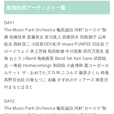
配信出演アーティスト一覧
DAY1
The Music Park Orchestra 亀田誠治 河村"カースケ"智
康 佐橋佳幸 斎藤有太 皆川真人 四家卯大 田島朗子 山本
拓夫 西村浩二 小田原ODY友洋 imase PUNPEE ⽇⽐⾕ブ
ロードウェイ 井上芳雄 島⽥歌穂 中川晃教 ⽥代万⾥⽣ 遥
海 おとラジBand 角銅真実 Band Set Kan Sano 武部聡
志 一青窈 Homecomings 和⽥唱 小倉博和 栗コーダーカ
ルテット ザ・おめでたズ D.W.ニコルズ 藤原さくら 粋蓮
⾼野百合絵 日食なつこ 由薫 すずめのティアーズ 南⾥沙
やまもとはると
DAY2
The Music Park Orchestra 亀田誠治 河村"カースケ"智