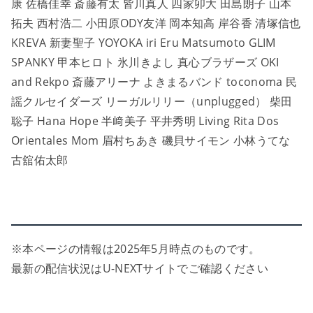
康 佐橋佳幸 斎藤有太 皆川真人 四家卯大 田島朗子 山本
拓夫 西村浩二 小田原ODY友洋 岡本知高 岸谷香 清塚信也
KREVA 新妻聖子 YOYOKA iri Eru Matsumoto GLIM
SPANKY 甲本ヒロト 氷川きよし 真心ブラザーズ OKI
and Rekpo 斎藤アリーナ よきまるバンド toconoma 民
謡クルセイダーズ リーガルリリー（unplugged） 柴田
聡子 Hana Hope 半﨑美子 平井秀明 Living Rita Dos
Orientales Mom 眉村ちあき 磯⾙サイモン 小林うてな
古舘佑太郎
※本ページの情報は2025年5月時点のものです。
最新の配信状況はU-NEXTサイトでご確認ください