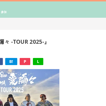
ト参加
々 -TOUR 2025-』
B!
P
L