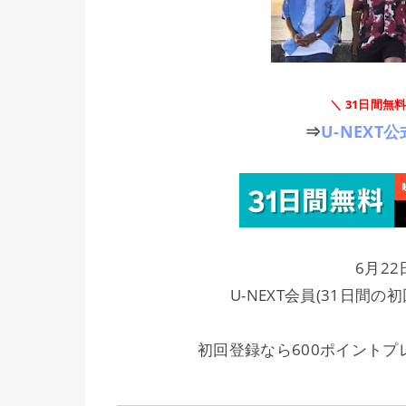
＼ 31日間無
⇒
U-NEX
6月22
U-NEXT会員(31日間
初回登録なら600ポイントプ