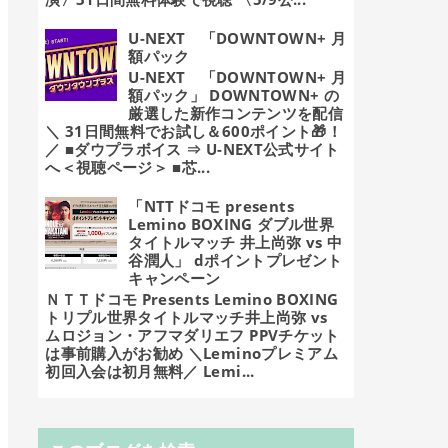
U-NEXT 「DOWNTOWN+ 月
額パック
U-NEXT 「DOWNTOWN+ 月
額パック」 DOWNTOWN+ の
厳選した新作コンテンツを配信
＼ 31日間無料でお試し＆600ポイント🎁！
／ ■ダウプラボイス ⇒ U-NEXT公式サイト
へ＜視聴ページ＞ ■芯...
「NTTドコモ presents
Lemino BOXING ダブル世界
タイトルマッチ 井上尚弥 vs 中
谷潤人」 dポイントプレゼント
キャンペーン
ＮＴＴドコモ Presents Lemino BOXING
トリプル世界タイトルマッチ井上尚弥 vs
ムロジョン・アフマダリエフ PPVチケット
は事前購入がお勧め ＼Leminoプレミアム
初回入会は初月無料／ Lemi...