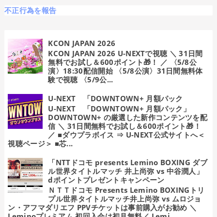
不正行為を報告
KCON JAPAN 2026
KCON JAPAN 2026 U-NEXTで視聴 ＼ 31日間
無料でお試し＆600ポイント🎁！ ／ 〈5/8公
演〉18:30配信開始 〈5/8公演〉31日間無料体
験で視聴 〈5/9公...
U-NEXT 「DOWNTOWN+ 月額パック
U-NEXT 「DOWNTOWN+ 月額パック」
DOWNTOWN+ の厳選した新作コンテンツを配
信 ＼ 31日間無料でお試し＆600ポイント🎁！
／ ■ダウプラボイス ⇒ U-NEXT公式サイトへ＜
視聴ページ＞ ■芯...
「NTTドコモ presents Lemino BOXING ダブ
ル世界タイトルマッチ 井上尚弥 vs 中谷潤人」
dポイントプレゼントキャンペーン
ＮＴＴドコモ Presents Lemino BOXINGトリ
プル世界タイトルマッチ井上尚弥 vs ムロジョ
ン・アフマダリエフ PPVチケットは事前購入がお勧め ＼
Leminoプレミアム 初回入会は初月無料／ Lemi...