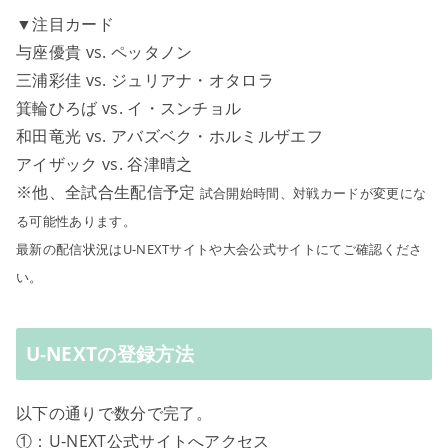
▼注目カード
与座優貴 vs. ペッタノン
三浦彩佳 vs. ジュリアナ・オタロラ
箕輪ひろば vs. イ・スンチョル
和田竜光 vs. アバズベク・ホルミルザエフ
アイザック vs. 谷津晴之
※他、全試合生配信予定
試合開始時間、対戦カードが変更にな
る可能性あります。
最新の配信状況はU-NEXTサイトや大会公式サイトにてご確認くださ
い。
U-NEXTの登録方法
以下の通りで数分で完了。
①：U-NEXT公式サイトへアクセス