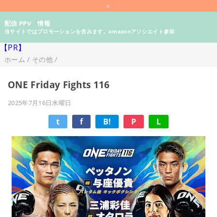
=
配信 PPV 情報
当サイトではプロモーションを含みます。amazonアソシエイト参加
【PR】
ホーム
/
その他
/
ONE Friday Fights 116
2025年7月16日水曜日
t
f
B!
P
L