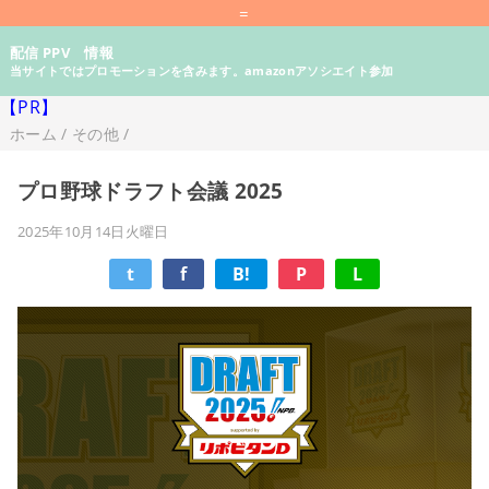
=
配信 PPV 情報
当サイトではプロモーションを含みます。amazonアソシエイト参加
【PR】
ホーム
/
その他
/
プロ野球ドラフト会議 2025
2025年10月14日火曜日
t
f
B!
P
L