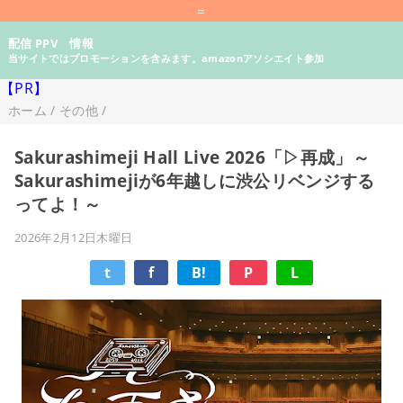
=
配信 PPV 情報
当サイトではプロモーションを含みます。amazonアソシエイト参加
【PR】
ホーム
/
その他
/
Sakurashimeji Hall Live 2026「▷再成」～
Sakurashimejiが6年越しに渋公リベンジする
ってよ！～
2026年2月12日木曜日
t
f
B!
P
L