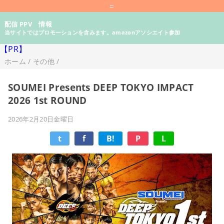
=
配信 PPV 情報
当サイトではプロモーションを含みます。amazonアソシエイト参加
【PR】
ホーム
/
その他
/
SOUMEI Presents DEEP TOKYO IMPACT
2026 1st ROUND
2026年2月20日金曜日
t
f
B!
P
L