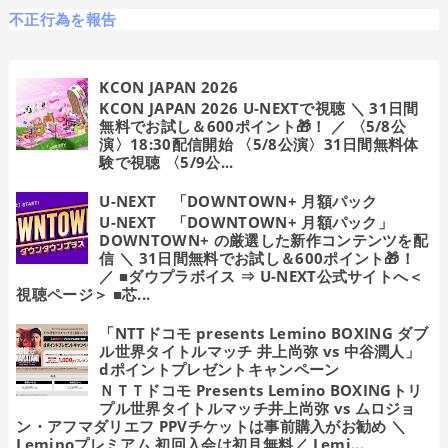
不正行為を報告
KCON JAPAN 2026
KCON JAPAN 2026 U-NEXTで視聴 ＼ 31日間
無料でお試し＆600ポイント🎁！ ／ 〈5/8公
演〉18:30配信開始 〈5/8公演〉31日間無料体
験で視聴 〈5/9公...
U-NEXT 「DOWNTOWN+ 月額パック
U-NEXT 「DOWNTOWN+ 月額パック」
DOWNTOWN+ の厳選した新作コンテンツを配
信 ＼ 31日間無料でお試し＆600ポイント🎁！
／ ■ダウプラボイス ⇒ U-NEXT公式サイトへ＜
視聴ページ＞ ■芯...
「NTTドコモ presents Lemino BOXING ダブ
ル世界タイトルマッチ 井上尚弥 vs 中谷潤人」
dポイントプレゼントキャンペーン
ＮＴＴドコモ Presents Lemino BOXINGトリ
プル世界タイトルマッチ井上尚弥 vs ムロジョ
ン・アフマダリエフ PPVチケットは事前購入がお勧め ＼
Leminoプレミアム 初回入会は初月無料／ Lemi...